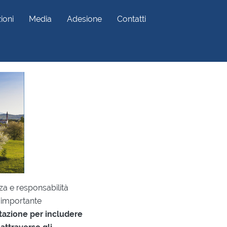
ioni
Media
Adesione
Contatti
a e responsabilità
importante
tazione per includere