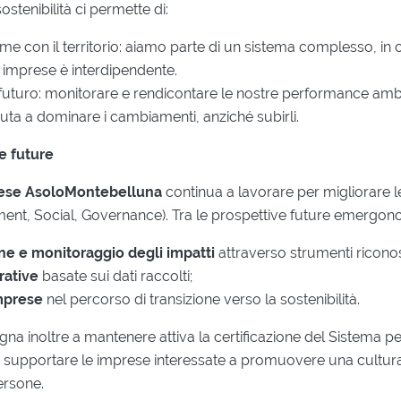
sostenibilità ci permette di:
ame con il territorio: aiamo parte di un sistema complesso, in c
 imprese è interdipendente.
 futuro: monitorare e rendicontare le nostre performance ambie
uta a dominare i cambiamenti, anziché subirli.
ve future
rese AsoloMontebelluna
continua a lavorare per migliorare 
ent, Social, Governance). Tra le prospettive future emergono
ne e monitoraggio degli impatti
attraverso strumenti riconos
rative
basate sui dati raccolti;
mprese
nel percorso di transizione verso la sostenibilità.
gna inoltre a mantenere attiva la certificazione del Sistema pe
 supportare le imprese interessate a promuovere una cultura 
ersone.