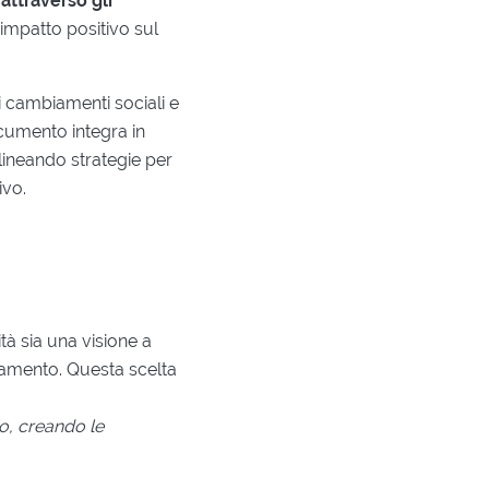
attraverso gli
 impatto positivo sul
ai cambiamenti sociali e
ocumento integra in
elineando strategie per
ivo.
à sia una visione a
iamento. Questa scelta
io, creando le