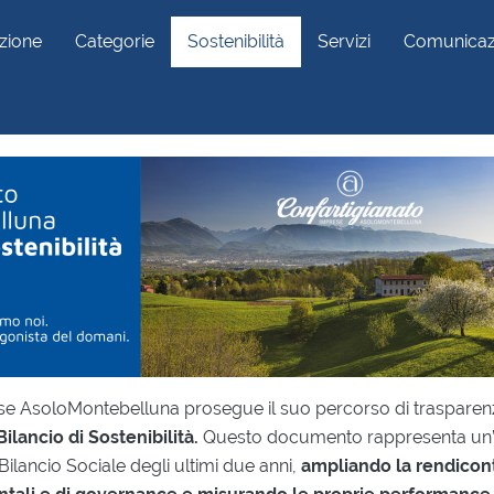
zione
Categorie
Sostenibilità
Servizi
Comunicaz
se AsoloMontebelluna prosegue il suo percorso di trasparenz
Bilancio di Sostenibilità.
Questo documento rappresenta un’
Bilancio Sociale degli ultimi due anni,
ampliando la rendicon