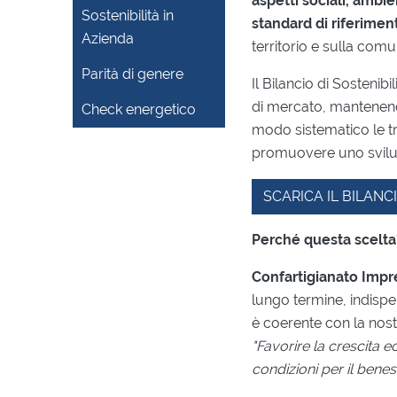
aspetti sociali, ambi
Sostenibilità in
standard di riferimen
Azienda
territorio e sulla comuni
Parità di genere
Il Bilancio di Sostenib
di mercato, mantenendo
Check energetico
modo sistematico le tre
promuovere uno svilup
SCARICA IL BILANCI
Perché questa scelta
Confartigianato Imp
lungo termine, indispe
è coerente con la nost
"Favorire la crescita e
condizioni per il benes