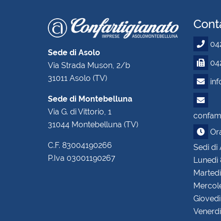
Conta
04
Sede di Asolo
042
Via Strada Muson, 2/b
31011 Asolo (TV)
in
Sede di Montebelluna
Via G. di Vittorio, 1
confam.
31044 Montebelluna (TV)
Orar
C.F. 83004190266
Sedi di
P.Iva 03001190267
Lunedì 
Martedì
Mercole
Giovedì
Venerdì