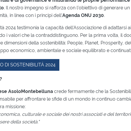
entali e di governance e misurando le proprie performance 
to
. Il nostro impegno si rafforza con l’obiettivo di generare un
tà, in linea con i principi dell’
Agenda ONU 2030
.
ilità 2024 testimonia la capacità dell'Associazione di adattarsi 
 i valori che la contraddistinguono. Per la prima volta, il d
 dimensioni della sostenibilità: People, Planet, Prosperity, d
po economico, ambientale e sociale equilibrato e continuat
O DI SOSTENIBILITÁ 2024
?
rese AsoloMontebelluna
crede fermamente che la Sostenibilit
nsabile per affrontare le sfide di un mondo in continuo camb
ra missione:
conomica, culturale e sociale dei nostri associati e del territor
sere della società."