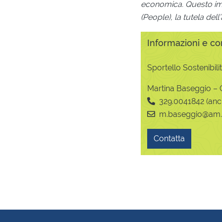
economica. Questo impe
(People), la tutela del
Informazioni e con
Sportello Sostenibili
Martina Baseggio – C
329.0041842 (a
m.baseggio@am.c
Contatta