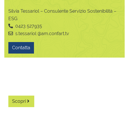
Silvia Tessariol – Consulente Servizio Sostenibilità –
ESG
0423 527935
s.tessariol @am.confart.tv
Contatta
Diventa associato
Scopri i vantaggi di diventare un associato.
Scopri