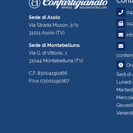
Conta
04
Sede di Asolo
042
Via Strada Muson, 2/b
31011 Asolo (TV)
in
Sede di Montebelluna
Via G. di Vittorio, 1
confam.
31044 Montebelluna (TV)
Orar
C.F. 83004190266
Sedi di
P.Iva 03001190267
Lunedì 
Martedì
Mercole
Giovedì
Venerdì