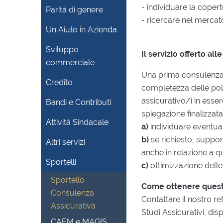
- individuare la coper
Parità di genere
- ricercare nel mercat
Un Aiuto in Azienda
Sviluppo
Il servizio offerto al
commerciale
Una prima consulenza g
Credito
completezza delle poliz
assicurativo/i in esse
Bandi e Contributi
spiegazione finalizzata
Attività Sindacale
a)
individuare eventuali
b)
se richiesto, suppor
Altri servizi
anche in relazione a q
Sportelli
c)
ottimizzazione delle 
Sportello
Come ottenere questi
Consulenza
Contattare il nostro 
Assicurativa
Studi Assicurativi, disp
CAEM e MAGIS