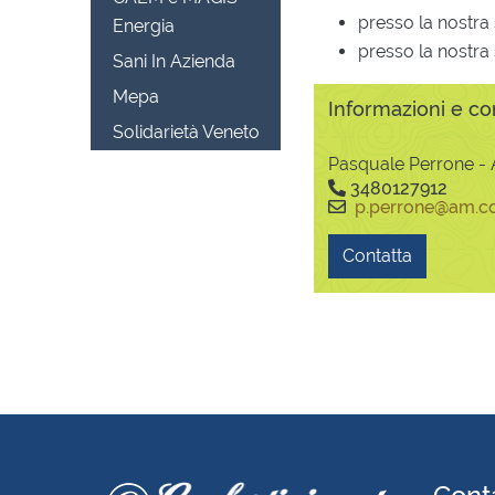
presso la nostra
Energia
presso la nostra 
Sani In Azienda
Mepa
Informazioni e con
Solidarietà Veneto
Pasquale Perrone - 
3480127912
p.perrone@am.co
Contatta