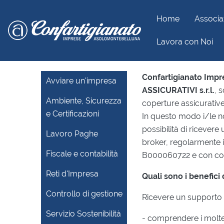
Home
Associa
Lavora con Noi
Home
Servizi
Sportelli
Sportello Consulenza A
Confartigianato Imp
Avviare un'impresa
ASSICURATIVI s.r.l.
, 
Ambiente, Sicurezza
coperture assicurative 
e Certificazioni
In questo modo i/le no
possibilità di ricevere
Lavoro Paghe
broker, regolarmente i
Fiscale e contabilità
B000060722 e con cons
Reti d'Impresa
Quali sono i benefici 
Controllo di gestione
Ricevere un supporto 
Servizio Sostenibilità
- comprendere i moltepl