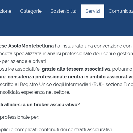
zione
Categorie
Sostenibilità
Servizi
Comunicaz
ssicurativa
rese AsoloMontebelluna
ha instaurato una convenzione con
società specializzata in analisi professionale dei rischi e gestio
per aziende e privati.
stri/e associati/e,
grazie alla tessera associativa
, potranno
 una
consulenza professionale neutra in ambito assicurativ
scritto al Registro Unico degli Intermediari (RUI)- sezione B
olidata esperienza nel settore.
di affidarsi a un broker assicurativo?
professionale per:
ici e complicati contenuti dei contratti assicurativi;