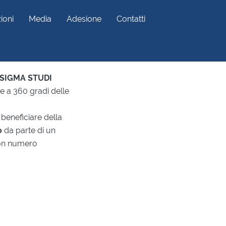
ioni
Media
Adesione
Contatti
SIGMA STUDI
ne a 360 gradi delle
 beneficiare della
o
da parte di un
 con numero