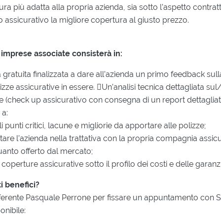
tura più adatta alla propria azienda, sia sotto l’aspetto contr
o assicurativo la migliore copertura al giusto prezzo.
le imprese associate consisterà in:
ratuita finalizzata a dare all’azienda un primo feedback sull
ze assicurative in essere. Un’analisi tecnica dettagliata sul/
re (check up assicurativo con consegna di un report dettagliat
 a:
 punti critici, lacune e migliorie da apportare alle polizze;
tare l’azienda nella trattativa con la propria compagnia assic
uanto offerto dal mercato;
coperture assicurative sotto il profilo dei costi e delle garanzi
 benefici?
referente Pasquale Perrone per fissare un appuntamento con S
onibile: