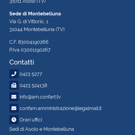
31011 Asolo (TV)
Sede di Montebelluna
Via G. di Vittorio, 1
31044 Montebelluna (TV)
C.F. 83004190266
P.Iva 03001190267
Contatti
0423 5277
0423 524138
info@am.confart.tv
confam.amministrazione@legalmail.it
Orari uffici
Sedi di Asolo e Montebelluna