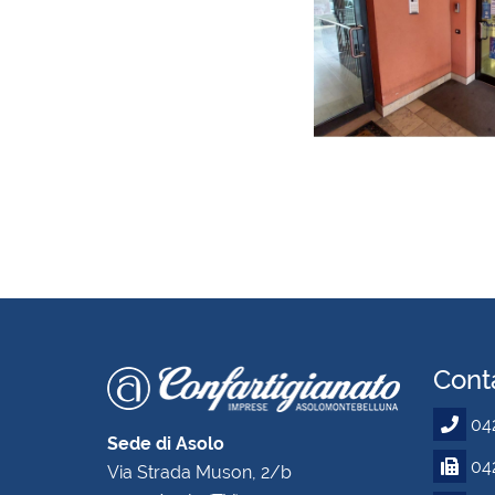
Conta
04
Sede di Asolo
042
Via Strada Muson, 2/b