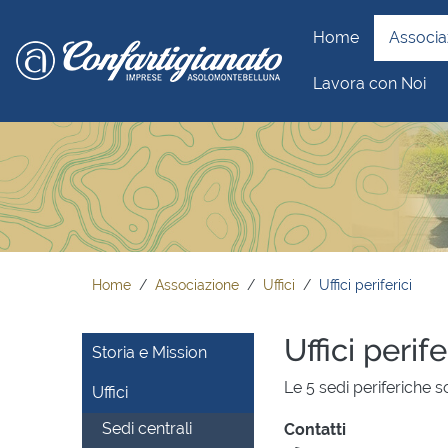
Home
Associa
Lavora con Noi
Home
Associazione
Uffici
Uffici periferici
Uffici perife
Storia e Mission
Le 5 sedi periferiche s
Uffici
Sedi centrali
Contatti