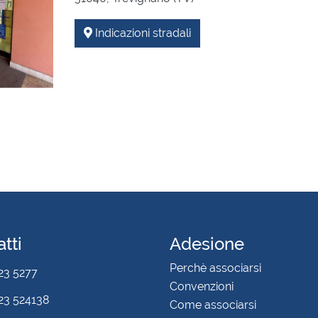
Indicazioni stradali
tti
Adesione
Perchè associarsi
23 5277
Convenzioni
3 524138
Come associarsi