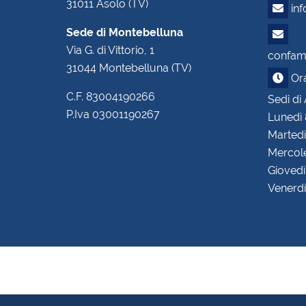
31011 Asolo (TV)
in
Sede di Montebelluna
Via G. di Vittorio, 1
confam.
31044 Montebelluna (TV)
Orar
C.F. 83004190266
Sedi di
P.Iva 03001190267
Lunedì 
Martedì
Mercole
Giovedì
Venerdì