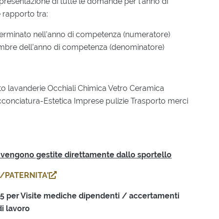
 presentazione di tutte le domande per l’anno di
rapporto tra:
terminato nell’anno di competenza (numeratore)
embre dell’anno di competenza (denominatore)
nto lavanderie Occhiali Chimica Vetro Ceramica
cconciatura-Estetica Imprese pulizie Trasporto merci
to vengono gestite direttamente dallo sportello
/PATERNITA'
25 per Visite mediche dipendenti / accertamenti
di lavoro