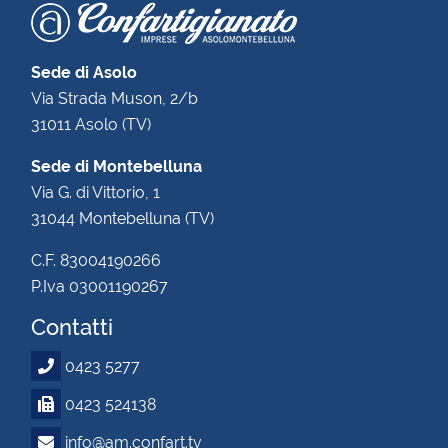
Sede di Asolo
Via Strada Muson, 2/b
31011 Asolo (TV)
Sede di Montebelluna
Via G. di Vittorio, 1
31044 Montebelluna (TV)
C.F. 83004190266
P.Iva 03001190267
Contatti
0423 5277
0423 524138
info@am.confart.tv