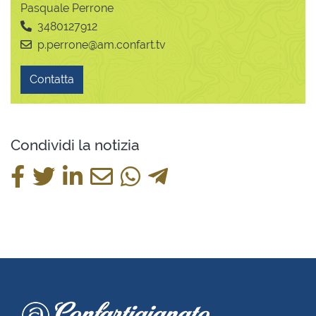
Pasquale Perrone
3480127912
p.perrone@am.confart.tv
Contatta
Condividi la notizia