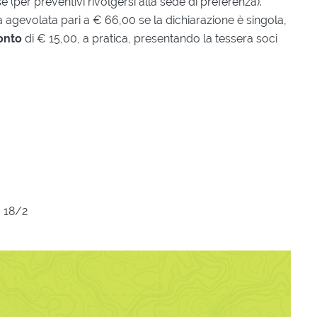
se (per preventivi rivolgersi alla sede di preferenza).
fa agevolata pari a € 66,00 se la dichiarazione è singola,
conto
di € 15,00, a pratica, presentando la tessera soci
, 18/2