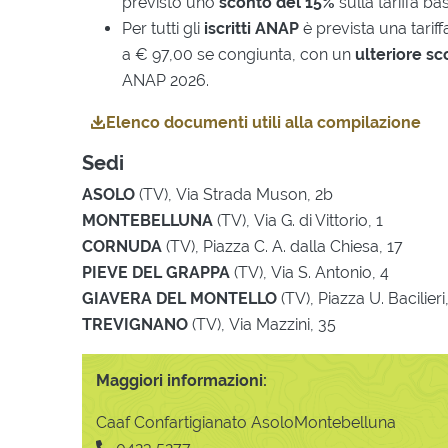
previsto uno
sconto del 15%
sulla tariffa ba
Per tutti gli
iscritti ANAP
è prevista una tarif
a € 97,00 se congiunta, con un
ulteriore s
ANAP 2026.
Elenco documenti utili alla compilazione
Sedi
ASOLO
(TV), Via Strada Muson, 2b
MONTEBELLUNA
(TV), Via G. di Vittorio, 1
CORNUDA
(TV), Piazza C. A. dalla Chiesa, 17
PIEVE DEL GRAPPA
(TV), Via S. Antonio, 4
GIAVERA DEL MONTELLO
(TV), Piazza U. Bacilieri
TREVIGNANO
(TV), Via Mazzini, 35
Maggiori informazioni:
Caaf Confartigianato AsoloMontebelluna