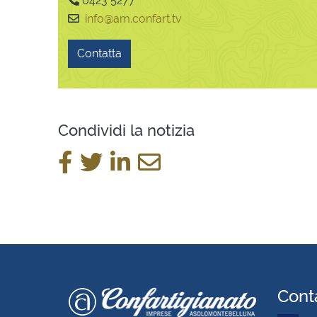
0423 5277
info@am.confart.tv
Contatta
Condividi la notizia
Conta