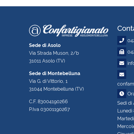
Conta
04
Sede di Asolo
042
Via Strada Muson, 2/b
31011 Asolo (TV)
in
Sede di Montebelluna
Via G. di Vittorio, 1
confam.
31044 Montebelluna (TV)
Orar
C.F. 83004190266
Sedi di
P.Iva 03001190267
Lunedì 
Martedì
Mercole