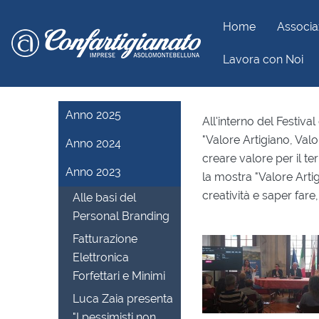
Home
Associa
Lavora con Noi
Home
Media
Anno 2023
Valore Artigiano, Valor
Anno 2025
All'interno del Festiv
"Valore Artigiano, Valo
Anno 2024
creare valore per il ter
Anno 2023
la mostra "Valore Artig
creatività e saper fare
Alle basi del
Personal Branding
Fatturazione
Elettronica
Forfettari e Minimi
Luca Zaia presenta
"I pessimisti non