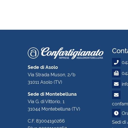
Conta
04
Sede di Asolo
042
Via Strada Muson, 2/b
31011 Asolo (TV)
in
Sede di Montebelluna
Via G. di Vittorio, 1
confam.
31044 Montebelluna (TV)
Orar
C.F. 83004190266
Sedi di