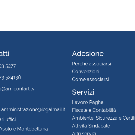
tti
Adesione
Perchè associarsi
23 5277
Convenzioni
3 524138
Come associarsi
fo@am.confart.tv
Servizi
Lavoro Paghe
amministrazione@legalmail.it
Fiscale e Contabilità
Ambiente, Sicurezza e Certif
i uffici
Attività Sindacale
 Asolo e Montebelluna
Altri servizi