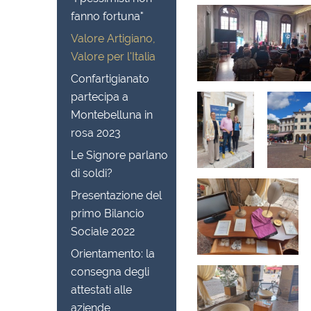
fanno fortuna"
Valore Artigiano,
Valore per l'Italia
Confartigianato
partecipa a
Montebelluna in
rosa 2023
Le Signore parlano
di soldi?
Presentazione del
primo Bilancio
Sociale 2022
Orientamento: la
consegna degli
attestati alle
aziende