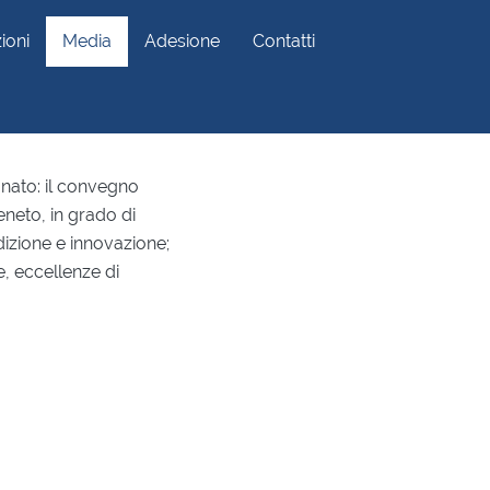
ioni
Media
Adesione
Contatti
anato: il convegno
eneto, in grado di
adizione e innovazione;
e, eccellenze di