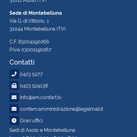
31011 Asolo (TV)
Sede di Montebelluna
Via G. di Vittorio, 1
31044 Montebelluna (TV)
C.F. 83004190266
P.Iva 03001190267
Contatti
0423 5277
0423 524138
info@am.confart.tv
confam.amministrazione@legalmail.it
Orari uffici
Sedi di Asolo e Montebelluna