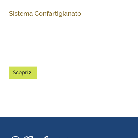
Sistema Confartigianato
Diventa associato
Scopri i vantaggi di diventare un associato.
Scopri