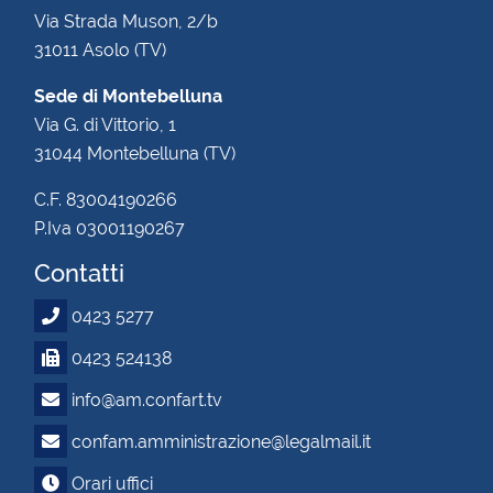
Via Strada Muson, 2/b
31011 Asolo (TV)
Sede di Montebelluna
Via G. di Vittorio, 1
31044 Montebelluna (TV)
C.F. 83004190266
P.Iva 03001190267
Contatti
0423 5277
0423 524138
info@am.confart.tv
confam.amministrazione@legalmail.it
Orari uffici